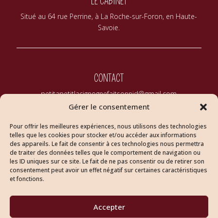
LE CABINET
Situé au 64 rue Perrine, à La Roche-sur-Foron, en Haute-
Savoie.
CONTACT
petitapetitlacignognefaitsonnid@gmail.com
07.81.57.87.79
Gérer le consentement
Pour offrir les meilleures expériences, nous utilisons des technologies
telles que les cookies pour stocker et/ou accéder aux informations
des appareils. Le fait de consentir à ces technologies nous permettra
de traiter des données telles que le comportement de navigation ou
les ID uniques sur ce site. Le fait de ne pas consentir ou de retirer son
consentement peut avoir un effet négatif sur certaines caractéristiques
Je vous accompagne avec bienveillance dans les étapes
et fonctions.
clés de la maternité, à La Roche-sur-Foron, en Haute-
Savoie, pour vous offrir un soutien personnalisé, de la
grossesse au post-partum.
Accepter